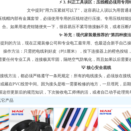
⚡️ 3. 纠正工具误区：压线帽必须用专用
文中提到“用力压紧就可以了”，这容易让人误以为用普通
压线帽内部有金属套管，必须使用专用的压线钳进行压接。专用压线钳能
合。如果用老虎钳随便夹一下，很容易压不紧导致接触不良，或者压断
✨ 补充：现代家装最推荐的“第四种接法
提到的方法，现在正规装修公司和专业电工最常用、也最适合新手自己操
操作方法：只需把电线剥好皮（约1厘米），按下连接器上的橙色按钮
需要任何专业工具，连接极其牢固，隔绝空气防氧化，而且如果以后需要
💡 核心安全底线
接线方法，都必须严格遵守一条死规定：所有的电线接头，必须放在接线
或藏在PVC线管中间。因为接头是唯一需要检修的地方，一旦埋死，后
握这些更新后的规范知识，下次验收电工师傅的活，或者自己动手处理简单
其它产品