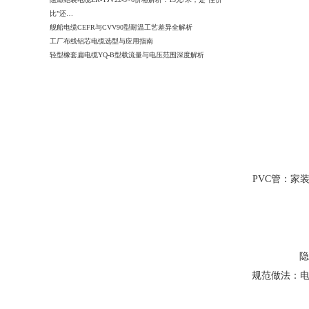
比”还…
舰船电缆CEFR与CVV90型耐温工艺差异全解析
工厂布线铝芯电缆选型与应用指南
轻型橡套扁电缆YQ-B型载流量与电压范围深度解析
PVC管：家
规范做法：电