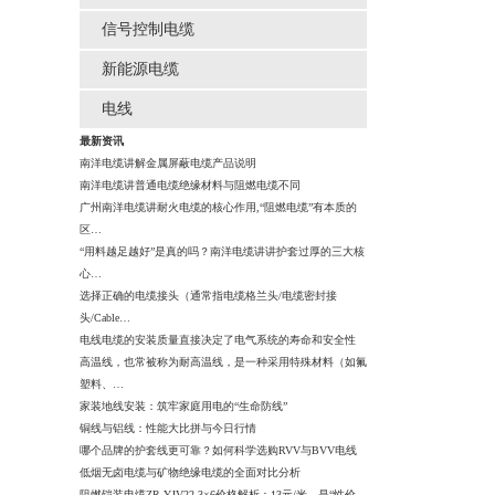
信号控制电缆
新能源电缆
电线
最新资讯
南洋电缆讲解金属屏蔽电缆产品说明
南洋电缆讲普通电缆绝缘材料与阻燃电缆不同
广州南洋电缆讲耐火电缆的核心作用,“阻燃电缆”有本质的
区…
“用料越足越好”是真的吗？南洋电缆讲讲护套过厚的三大核
心…
选择正确的电缆接头（通常指电缆格兰头/电缆密封接
头/Cable…
电线电缆的安装质量直接决定了电气系统的寿命和安全性
高温线，也常被称为耐高温线，是一种采用特殊材料（如氟
塑料、…
家装地线安装：筑牢家庭用电的“生命防线”
铜线与铝线：性能大比拼与今日行情
哪个品牌的护套线更可靠？如何科学选购RVV与BVV电线
低烟无卤电缆与矿物绝缘电缆的全面对比分析
阻燃铠装电缆ZR-YJV22-3×6价格解析：13元/米，是“性价