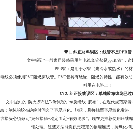
🛡️ 1. 纠正材料误区：线管不是PPR管
文中提到“一般家居装修采用的电线套管都是ppr套管”，
PPR管：是用于水管（走冷水或热水）的
装电线必须使用PVC阻燃穿线管。PVC管具有绝缘、阻燃的特性，能有
料用在电路上！
🔌 2. 纠正接线误区：单纯胶布缠绕已过
文中提到的“防火胶布法”和传统的“螺旋绕线+胶布”，在现代规范家
隐患：单纯的胶布缠绕时间久了容易老化、脱落，且接触面容易氧化发热，
线接头必须做到“充分接触+稳定固定+有效绝缘”。现在更推荐使用压线
锡处理。这些方法能提供更稳定的物理连接，抗氧化和