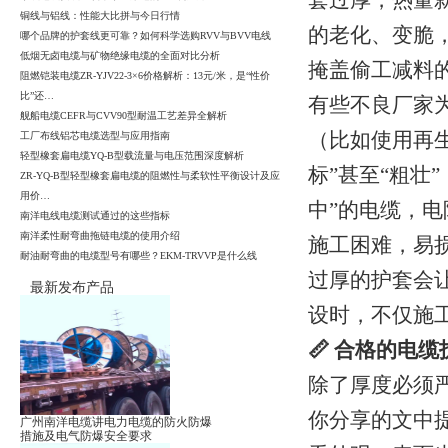
套过厚，热量
铜线与铝线：性能大比拼与今日行情
的老化、变脆
哪个品牌的护套线更可靠？如何科学选购RVV与BVV电线
低烟无卤电缆与矿物绝缘电缆的全面对比分析
掩盖偷工减料
阻燃铠装电缆ZR-YJV22-3×6价格解析：13元/米，是“性价
比”还…
有些不良厂家
舰船电缆CEFR与CVV90型耐温工艺差异全解析
（比如使用再
工厂布线铝芯电缆选型与应用指南
轻型橡套扁电缆YQ-B型载流量与电压范围深度解析
标”甚至“粗壮
ZR-YQ-B型轻型橡套扁电缆的阻燃性与柔软性平衡设计及应
用价…
中”的电缆，
南洋电线电缆测试通过的这些指标
南洋柔性耐弯曲拖链电缆的使用介绍
施工困难，易
耐油耐弯曲的电缆型号有哪些？EKM-TRVVP是什么线
过厚的护套会
最新发布产品
设时，不仅施
📏 合格的电
除了厚度必须
你分享的文中
广州南洋电缆讲电力电缆的防火防爆
措施及电气防爆安全要求