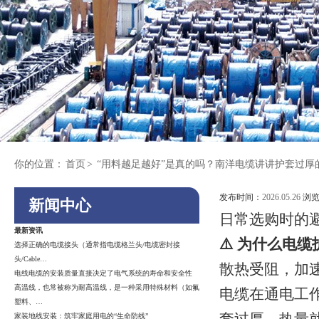
你的位置：
首页
>
“用料越足越好”是真的吗？南洋电缆讲讲护套过厚
发布时间：
2026.05.26
浏览
新闻中心
日常选购时的
最新资讯
⚠️ 为什么电
选择正确的电缆接头（通常指电缆格兰头/电缆密封接
头/Cable…
散热受阻，加
电线电缆的安装质量直接决定了电气系统的寿命和安全性
高温线，也常被称为耐高温线，是一种采用特殊材料（如氟
电缆在通电工
塑料、…
家装地线安装：筑牢家庭用电的“生命防线”