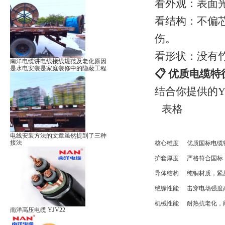
看外观：表面
看结构：不偏
伤。
看形状：没有
南洋电缆讲电线接线规范及老化原因
是水电安装是家庭装修中的隐蔽工程
📋 优质电缆
结合你提供的
表格
电线安装方法的文章虽然提到了三种
接法
核心维度
优质国标电缆
护套厚度
严格符合国标
导体结构
纯铜材质，紧
绝缘性能
击穿电场强度
机械性能
耐热抗老化，
南洋高压电缆 YJV22