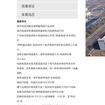
质量保证
发展动态
最新资讯
南洋电缆讲解金属屏蔽电缆产品说明
南洋电缆讲普通电缆绝缘材料与阻燃电缆不同
广州南洋电缆讲耐火电缆的核心作用,“阻燃电缆”有本质的
区…
“用料越足越好”是真的吗？南洋电缆讲讲护套过厚的三大核
心…
选择正确的电缆接头（通常指电缆格兰头/电缆密封接
头/Cable…
电线电缆的安装质量直接决定了电气系统的寿命和安全性
高温线，也常被称为耐高温线，是一种采用特殊材料（如氟
塑料、…
家装地线安装：筑牢家庭用电的“生命防线”
铜线与铝线：性能大比拼与今日行情
哪个品牌的护套线更可靠？如何科学选购RVV与BVV电线
低烟无卤电缆与矿物绝缘电缆的全面对比分析
阻燃铠装电缆ZR-YJV22-3×6价格解析：13元/米，是“性价
比”还…