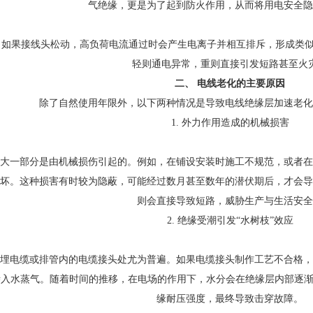
气绝缘，更是为了起到防火作用，从而将用电安全隐
示：如果接线头松动，高负荷电流通过时会产生电离子并相互排斥，形成类
轻则通电异常，重则直接引发短路甚至火
二、 电线老化的主要原因
除了自然使用年限外，以下两种情况是导致电线绝缘层加速老化
1. 外力作用造成的机械损害
大一部分是由机械损伤引起的。例如，在铺设安装时施工不规范，或者在
坏。这种损害有时较为隐蔽，可能经过数月甚至数年的潜伏期后，才会导
则会直接导致短路，威胁生产与生活安全
2. 绝缘受潮引发“水树枝”效应
埋电缆或排管内的电缆接头处尤为普遍。如果电缆接头制作工艺不合格，
入水蒸气。随着时间的推移，在电场的作用下，水分会在绝缘层内部逐渐
缘耐压强度，最终导致击穿故障。