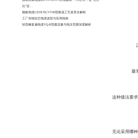
比”还…
舰船电缆CEFR与CVV90型耐温工艺差异全解析
工厂布线铝芯电缆选型与应用指南
轻型橡套扁电缆YQ-B型载流量与电压范围深度解析
最
这种接法要求
无论采用哪种