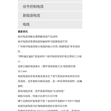
信号控制电缆
新能源电缆
电线
最新资讯
南洋电缆讲解金属屏蔽电缆产品说明
南洋电缆讲普通电缆绝缘材料与阻燃电缆不同
广州南洋电缆讲耐火电缆的核心作用,“阻燃电缆”有本质的
区…
“用料越足越好”是真的吗？南洋电缆讲讲护套过厚的三大核
心…
选择正确的电缆接头（通常指电缆格兰头/电缆密封接
头/Cable…
电线电缆的安装质量直接决定了电气系统的寿命和安全性
高温线，也常被称为耐高温线，是一种采用特殊材料（如氟
塑料、…
家装地线安装：筑牢家庭用电的“生命防线”
铜线与铝线：性能大比拼与今日行情
哪个品牌的护套线更可靠？如何科学选购RVV与BVV电线
低烟无卤电缆与矿物绝缘电缆的全面对比分析
阻燃铠装电缆ZR-YJV22-3×6价格解析：13元/米，是“性价