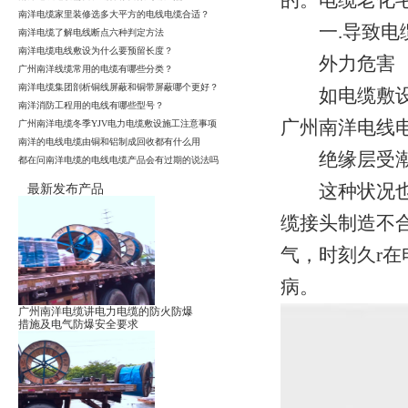
的。电缆老化
南洋电缆家里装修选多大平方的电线电缆合适？
一.导致电缆
南洋电缆了解电线断点六种判定方法
南洋电缆电线敷设为什么要预留长度？
外力危害
广州南洋线缆常用的电缆有哪些分类？
南洋电缆集团剖析铜线屏蔽和铜带屏蔽哪个更好？
如电缆敷设装
南洋消防工程用的电线有哪些型号？
广州南洋电线
广州南洋电缆冬季YJV电力电缆敷设施工注意事项
南洋的电线电缆由铜和铝制成回收都有什么用
绝缘层受
都在问南洋电缆的电线电缆产品会有过期的说法吗
这种状况也很
最新发布产品
缆接头制造不
气，时刻久r
病。
广州南洋电缆讲电力电缆的防火防爆
措施及电气防爆安全要求